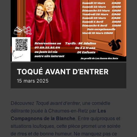
TOQUÉ AVANT D’ENTRER
15
mars
2025
Découvrez
Toqué avant d’entrer
, une comédie
délirante jouée à Chaumes-en-Retz par
Les
Compagnons de la Blanche
. Entre quiproquos et
situations loufoques, cette pièce promet une soirée
de rires et de bonne humeur. Ne manquez pas ce