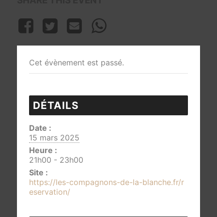
SHARE THIS EVENT
Cet évènement est passé.
DÉTAILS
Date :
15 mars 2025
Heure :
21h00 - 23h00
Site :
https://les-compagnons-de-la-blanche.fr/r
eservation/